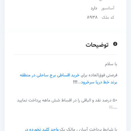
دارد
آسانسور
8938
کد ملک
توضیحات
با سلام
فرصتی فوق‌العاده برای
خرید اقساطی برج ساحلی در منطقه
برند خط دریا سرخرود
...❗️❗️❗️
۵۰ درصد نقد و الباقی را در اقساط شش ماهه پرداخت نمایید
....❕❕❕
با شرایط پرداخت آسان ، مالک یک
واحد کلید نخورده در