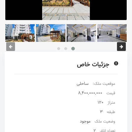
جزئیات خاص
ساحلی
موقعیت ملک:
8,400,000,000
قیمت
120
متراژ
3
طبقه
موجود
وضعیت ملک
2
تعداد اتاق