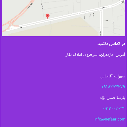
در تماس باشید
آدرس: مازندران، سرخرود، املاک نفار
سهراب آقاجانی
09111253279
پارسا حسن نژاد
09111003032
info@nefaar.com