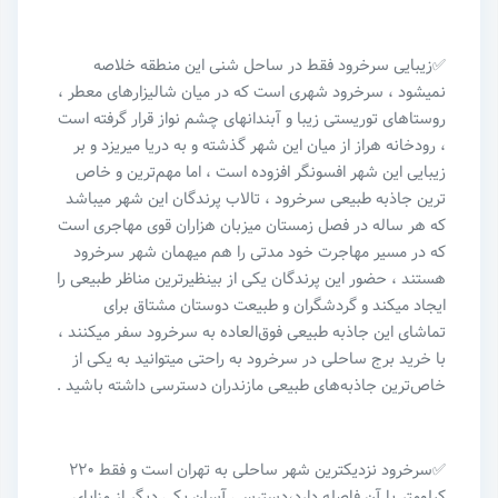
✅زیبایی سرخرود فقط در ساحل شنی این منطقه خلاصه
نمیشود ، سرخرود شهری است که در میان شالیزارهای معطر ،
روستاهای توریستی زیبا و آبندانهای چشم نواز قرار گرفته است
، رودخانه هراز از میان این شهر گذشته و به دریا میریزد و بر
زیبایی این شهر افسونگر افزوده است ، اما مهم‌ترین و خاص
ترین جاذبه طبیعی سرخرود ، تالاب پرندگان این شهر میباشد
که هر ساله در فصل زمستان میزبان هزاران قوی مهاجری است
که در مسیر مهاجرت خود مدتی را هم میهمان شهر سرخرود
هستند ، حضور این پرندگان یکی از بینظیرترین مناظر طبیعی را
ایجاد میکند و گردشگران و طبیعت دوستان مشتاق برای
تماشای این جاذبه طبیعی فوق‌العاده به سرخرود سفر میکنند ،
با خرید برج ساحلی در سرخرود به راحتی میتوانید به یکی از
خاص‌ترین جاذبه‌های طبیعی مازندران دسترسی داشته باشید .
✅سرخرود نزدیکترین شهر ساحلی به تهران است و فقط ۲۲۰
کیلومتر با آن فاصله دارد،دسترسی آسان یکی دیگر از مزایای