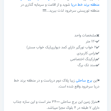
منطقه برند خط دریا
شوید و از اقامت و سرمایه گذاری در
منطقه توریستی سرخرود لذت ببرید...❗️❗️❗️
✖️مشخصات واحد
✔️۱۲۰ متر
✔️۲ خواب نورگیر دارای کمد دیواری(یک خواب مستر)
✔️تراس کاربردی
✔️پارکینگ اختصاصی
✔️سند تک برگ
◾️این
برج ساحلی
زیبا پلاک دوم دریاست و در منطقه برند خط
دریا سرخرود واقع شده است.
◾️متراژ زمین این برج ساحلی ۳۴۰۰ متر است و این سازه جذاب
دارای ۷ طبقه در ۴ بلوک مجزا میباشد.