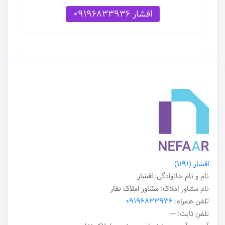
افشار 09196833936
افشار
(1191)
نام و نام خانوادگی:
افشار
نام مشاور املاک:
مشاور املاک نفار
تلفن همراه:
09196833936
تلفن ثابت:
---