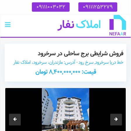
09111003032
09111253279
فروش شرایطی برج ساحلی در سرخرود
خط دریا سرخرود, سرخ رود - آدرس: مازندران، سرخرود، املاک نفار
قیمت: 8,400,000,000 تومان