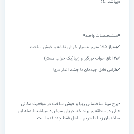
میباشد...❗❗
◾مــشــخــصــات واحــد◾
✔️متراژ ۱۵۵ متری ،بسیار خوش نقشه و خوش ساخت
✔️۲ اتاق خواب نورگیر و زیبا(یک خواب مستر)
✔️تراس قابل چیدمان با چشم انداز دریا
▪️برج مینا ساختمانی زیبا و‌ خوش ساخت در موقعیت مکانی
عالی در منطقه ی برند خط دریای سرخرود میباشد،فاصله این
ساختمان زیبا تا حریم ساحل فقط چند قدم است.