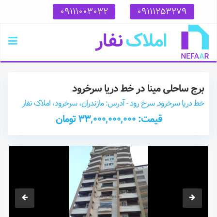
09111003032
09111253279
برج ساحلی مینا در خط دریا سرخرود
خط دریا سرخرود, سرخ رود - آدرس: مازندران، سرخرود، املاک نفار
قیمت: 33,000,000,000 تومان