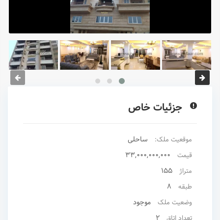
جزئیات خاص
ساحلی
موقعیت ملک:
33,000,000,000
قیمت
155
متراژ
8
طبقه
موجود
وضعیت ملک
2
تعداد اتاق