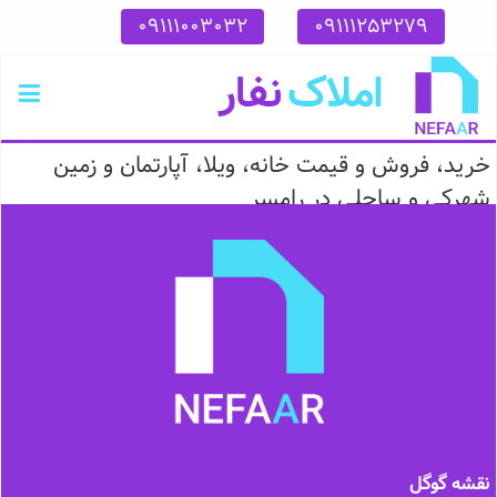
09111003032
09111253279
خرید، فروش و قیمت خانه، ویلا، آپارتمان و زمین
شهرکی و ساحلی در رامسر
نقشه گوگل