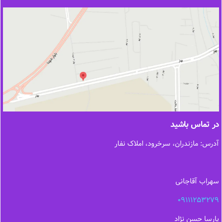
در تماس باشید
آدرس: مازندران، سرخرود، املاک نفار
سهراب آقاجانی
09111253279
پارسا حسن نژاد