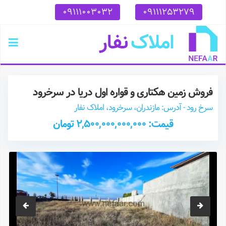
09111003032
09111253279
فروش زمین هکتاری و‌ قواره اول دریا در سرخرود
سرخ رود - آدرس: مازندران، سرخرود، املاک نفار
قیمت: 2,500,000,000,000 تومان