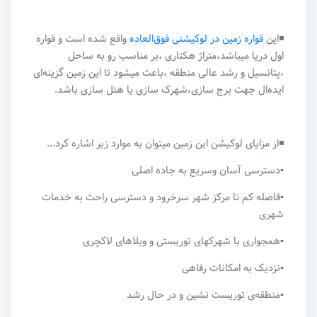
◾این
قواره زمین در لوکیشنی فوق‌العاده
واقع شده است و قواره
اول دریا میباشد،متراژ هکتاری ،بر مناسب رو به ساحل
،پتانسیل و رشد عالی منطقه ،باعث میشود تا این زمین گزینه‌ای
ایده‌ال جهت برج سازی،شهرک سازی یا هتل سازی باشد.
◾از مزایای لوکیشن این زمین میتوان به موارد زیر اشاره کرد...
▪️دسترسی آسان و‌سریع به جاده اصلی
▪️فاصله کم تا مرکز شهر سرخرود و دسترسی راحت به خدمات
شهری
▪️همجواری با شهرکهای توریستی و ویلاهای لاکچری
▪️نزدیک به امکانات رفاهی
▪️منطقه‌ی توریست نشین و در حال رشد