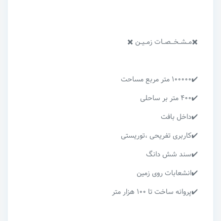
✖️مــشــخـــصــات زمــیــن ✖️
✔️۱۰۰۰۰۰ متر مربع مساحت
✔️۴۰۰ متر بر ساحلی
✔️داخل بافت
✔️کاربری تفریحی ،توریستی
✔️سند شش دانگ
✔️انشعابات روی زمین
✔️پروانه ساخت تا ۱۰۰ هزار متر