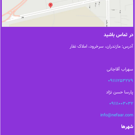
در تماس باشید
آدرس: مازندران، سرخرود، املاک نفار
سهراب آقاجانی
09111253279
پارسا حسن نژاد
09111003032
info@nefaar.com
شهرها