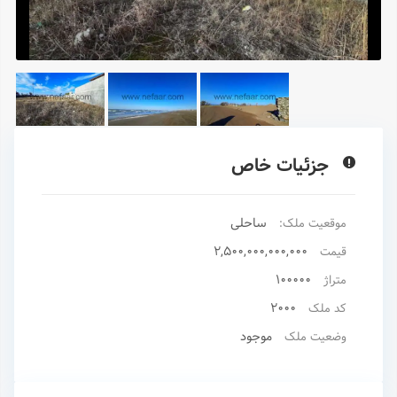
جزئیات خاص
ساحلی
موقعیت ملک:
2,500,000,000,000
قیمت
100000
متراژ
۲۰۰۰
کد ملک
موجود
وضعیت ملک