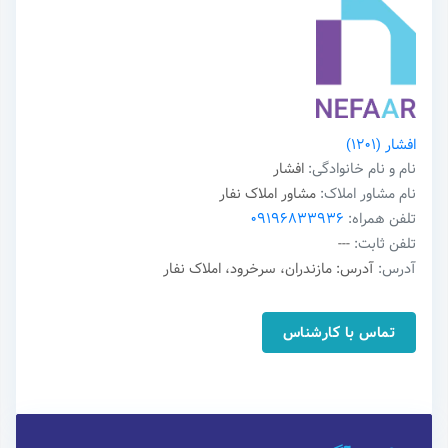
افشار
(1201)
نام و نام خانوادگی:
افشار
نام مشاور املاک:
مشاور املاک نفار
تلفن همراه:
09196833936
تلفن ثابت:
---
آدرس:
آدرس: مازندران، سرخرود، املاک نفار
تماس با کارشناس