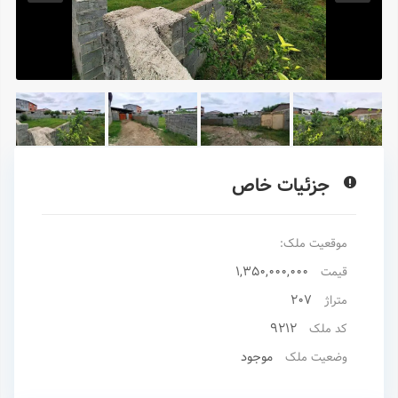
جزئیات خاص
موقعیت ملک:
1,350,000,000
قیمت
207
متراژ
9212
کد ملک
موجود
وضعیت ملک