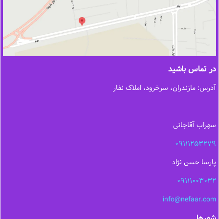
در تماس باشید
آدرس: مازندران، سرخرود، املاک نفار
سهراب آقاجانی
09111253279
پارسا حسن نژاد
09111003032
info@nefaar.com
شهرها