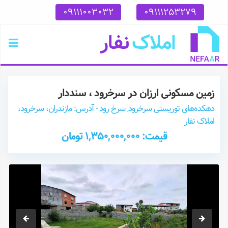
09111003032
09111253279
زمین مسکونی ارزان در سرخرود ، سنددار
دهکده‌های توریستی سرخرود, سرخ رود - آدرس: مازندران، سرخرود،
املاک نفار
قیمت: 1,350,000,000 تومان