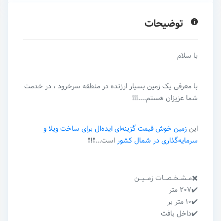
توضیحات
با سلام
با معرفی یک زمین بسیار ارزنده در منطقه سرخرود ، در خدمت
شما عزیزان هستم....❕❕❕
این
زمین خوش قیمت گزینه‌ای ایده‌ال برای ساخت ویلا و
سرمایه‌گذاری در شمال کشور
است...❗️❗️❗️
✖️مــشــخــصــات زمـــیـــن
✔️۲۰۷ متر
✔️۱۰ متر بر
✔️داخل بافت