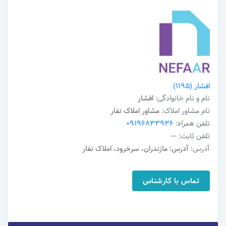
افشار
(1195)
نام و نام خانوادگی:
افشار
نام مشاور املاک:
مشاور املاک نفار
تلفن همراه:
09196833936
تلفن ثابت:
---
آدرس:
آدرس: مازندران، سرخرود، املاک نفار
تماس با کارشناس