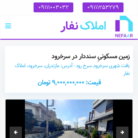
09111003032
09111253279
زمین مسکونیِ سنددار در سرخرود
بافت شهری سرخرود, سرخ رود - آدرس: مازندران، سرخرود، املاک
نفار
قیمت: 9,000,000,000 تومان