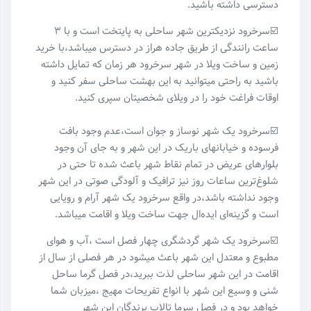
دسترسی داشته باشید.
☑️سرخرود نزدیکترین شهر ساحلی به پایتخت است و با ۳
ساعت رانندگی از طریق جاده هراز در دسترس میباشد،با خرید
زمین و ساخت ویلا در شهر سرخرود هر زمان که تمایل داشته
باشید به راحتی میتوانید به این بهشت ساحلی سفر کنید و
اوقات فراغت خود را در ویلای شخصیتان سپری کنید.
☑️سرخرود یک شهر نوساز و جوان است،عدم وجود بافت
فرسوده و خیابانهای باریک در این شهر و به جای آن وجود
بلوارهای عریض در تمام نقاط شهر باعث شده تا حتی در
شلوغ‌ترین ساعات روز نیز ترافیک و آلودگی صوتی در این شهر
وجود نداشته باشد،در واقع سرخرود یک شهر آرام و رویایی
است و گزینه‌ای ایده‌ال جهت ساخت ویلا و اقامت میباشد.
☑️سرخرود یک شهر گردشگری چهار فصل است ،آب و هوای
مطبوع و‌ معتدل این شهر باعث میشود در هر فصلی از سال از
اقامت در این شهر ساحلی لذت ببرید،در فصل گرما ساحل
شنی و وسیع این شهر با انواع تفریحات مهیج ،میزبان شما
خواهد بود و در فصل سرما تالاب پرندگان این شهر