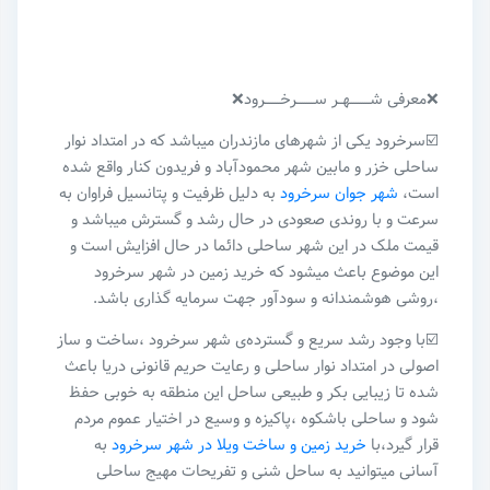
❌معرفی شـــــــــهــر ســــــــرخـــــــرود❌
☑️سرخرود یکی از شهرهای مازندران میباشد که در امتداد نوار
ساحلی خزر و مابین شهر محمودآباد و فریدون کنار واقع شده
است،
شهر جوان سرخرود
به دلیل ظرفیت و پتانسیل فراوان به
سرعت و با روندی صعودی در حال رشد و گسترش میباشد و
قیمت ملک در این شهر ساحلی دائما در حال افزایش است و
این موضوع باعث میشود که خرید زمین در شهر سرخرود
،روشی هوشمندانه و سودآور جهت سرمایه گذاری باشد.
☑️با وجود رشد سریع و‌ گسترده‌ی شهر سرخرود ،ساخت و ساز
اصولی در امتداد نوار ساحلی و رعایت حریم قانونی دریا باعث
شده تا زیبایی بکر و طبیعی ساحل این منطقه به خوبی حفظ
شود و ساحلی باشکوه ،پاکیزه و وسیع در اختیار عموم مردم
قرار گیرد،با
خرید زمین و ساخت ویلا در شهر سرخرود
به
آسانی میتوانید به ساحل شنی و تفریحات مهیج ساحلی