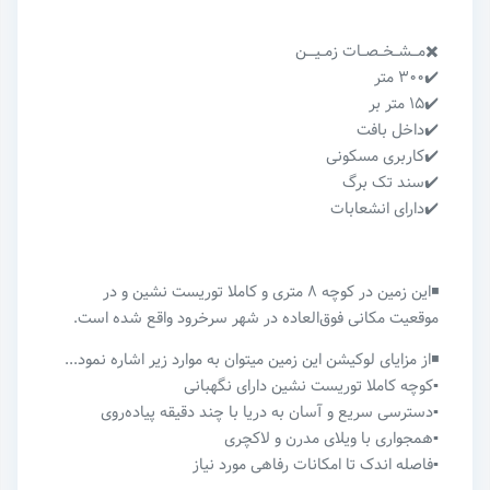
✖️مـــشــخــصــات زمــیــــن
✔️۳۰۰ متر
✔️۱۵ متر بر
✔️داخل بافت
✔️کاربری مسکونی
✔️سند تک برگ
✔️دارای انشعابات
◾️این زمین در کوچه ۸ متری و کاملا توریست نشین و در
موقعیت مکانی فوق‌العاده در شهر سرخرود واقع شده است.
◾️از مزایای لوکیشن این زمین میتوان به موارد زیر اشاره نمود...
▪️کوچه کاملا توریست نشین دارای نگهبانی
▪️دسترسی سریع و آسان به دریا با چند دقیقه پیاده‌روی
▪️همجواری با ویلای مدرن و لاکچری
▪️فاصله اندک تا امکانات رفاهی مورد نیاز