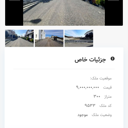
جزئیات خاص
موقعیت ملک:
9,000,000,000
قیمت
300
متراژ
9533
کد ملک
موجود
وضعیت ملک