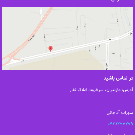
در تماس باشید
آدرس: مازندران، سرخرود، املاک نفار
سهراب آقاجانی
09111253279