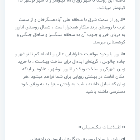
فاصله این روستا تا شهر رویان ۱۵ کیلومتر و تا شهر نوشهر ۲۵
کیلومتر میباشد.
◾️انارور از سمت شرق با منطقه علی آبادعسگرخان و از سمت
غرب با روستای برند ملکار همجوار است ، شمال روستای انارور
به دریای خزر و جنوب آن به منطقه سنگسرا و مناطق جنگلی و
کوهستانی میرسد.
◾️انارور با وجود موقعیت جغرافیایی عالی و فاصله کم تا نوشهر و
جاده چالوس ، گزینه‌ای ایده‌ال برای ساخت ویلاست ، با خرید
زمین شهرکی و ساخت ویلا در انارور نوشهر ، علاوه بر اینکه
امکان اقامت در بهشتی رویایی برای شما فراهم میشود ،هر
زمان که تمایل داشته باشید به راحتی میتوانید به ویلای خود
دسترسی داشته باشید
⏪اطـــلاعــــات تــکـــمـــیــلی⏩
◀️نوشهر با ساحل وسیع، جنگل‌های انبوه، دریاچه‌های