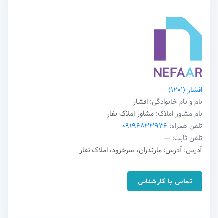
افشار
(1201)
نام و نام خانوادگی:
افشار
نام مشاور املاک:
مشاور املاک نفار
تلفن همراه:
09196833936
تلفن ثابت:
---
آدرس:
آدرس: مازندران، سرخرود، املاک نفار
تماس با کارشناس