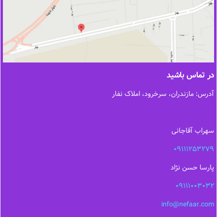
در تماس باشید
آدرس: مازندران، سرخرود، املاک نفار
سهراب آقاجانی
09111253279
پارسا حسن نژاد
09111003032
info@nefaar.com