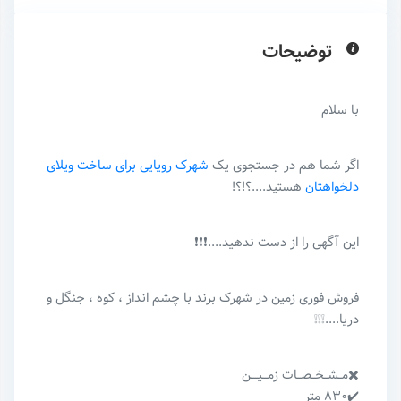
توضیحات
با سلام
اگر شما هم در جستجوی یک
شهرک رویایی برای ساخت ویلای
دلخواهتان
هستید....؟!؟!
این آگهی را از دست ندهید....❗️❗️❗️
فروش فوری زمین در شهرک برند با چشم انداز ، کوه ، جنگل و
دریا....❕❕❕
✖️مــشــخــصــات زمـــیــــن
✔️۸۳۰ متر