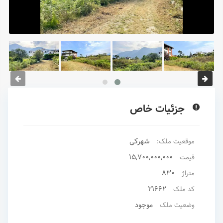
جزئیات خاص
شهرکی
موقعیت ملک:
15,700,000,000
قیمت
830
متراژ
21662
کد ملک
موجود
وضعیت ملک