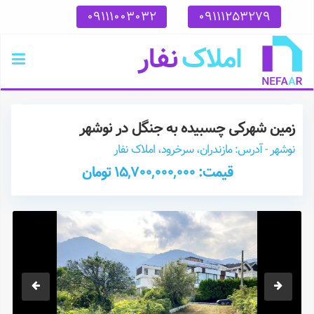
09111003032
09111253279
زمین شهرکی چسبیده به جنگل در نوشهر
نوشهر - آدرس: مازندران، سرخرود، املاک نفار
قیمت: 15,700,000,000 تومان