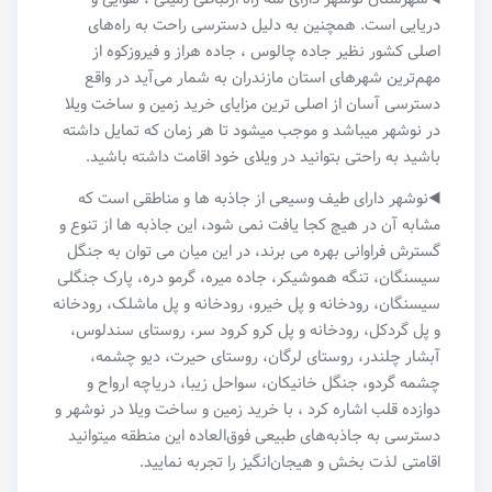
دریایی است. همچنین به دلیل دسترسی راحت به راه‌های
اصلی کشور نظیر جاده چالوس ، جاده هراز و فیروزکوه از
مهم‌ترین شهرهای استان مازندران به شمار می‌آید در واقع
دسترسی آسان از اصلی ترین مزایای خرید زمین و‌ ساخت ویلا
در نوشهر میباشد و موجب میشود تا هر زمان که تمایل داشته
باشید به راحتی بتوانید در ویلای خود اقامت داشته باشید.
◀️نوشهر دارای طیف وسیعی از جاذبه ها و مناطقی است که
مشابه آن در هیچ کجا یافت نمی شود، این جاذبه ها از تنوع و
گسترش فراوانی بهره می برند، در این میان می توان به جنگل
سیسنگان، تنگه هموشیکر، جاده میره، گرمو دره، پارک جنگلی
سیسنگان، رودخانه و پل خیرو، رودخانه و پل ماشلک، رودخانه
و پل گردکل، رودخانه و پل کرو کرود سر، روستای سندلوس،
آبشار چلندر، روستای لرگان، روستای حیرت، دیو چشمه،
چشمه گردو، جنگل خانیکان، سواحل زیبا، دریاچه ارواح و
دوازده قلب اشاره کرد ، با خرید زمین و ساخت ویلا در نوشهر و
دسترسی به جاذبه‌های طبیعی فوق‌العاده این منطقه میتوانید
اقامتی لذت بخش و هیجان‌انگیز را تجربه نمایید.