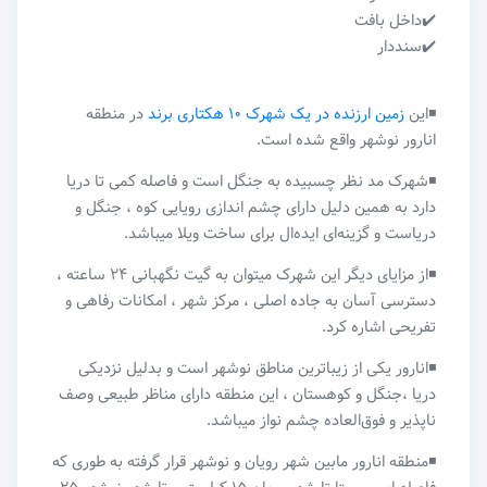
✔️داخل بافت
✔️سنددار
◾️این
زمین ارزنده در یک شهرک ۱۰ هکتاری برند
در منطقه
انارور نوشهر واقع شده است.
◾️شهرک مد نظر چسبیده به جنگل است و فاصله کمی تا دریا
دارد به همین دلیل دارای چشم اندازی رویایی کوه ، جنگل و
دریاست و گزینه‌ای ایده‌ال برای ساخت ویلا میباشد.
◾️از مزایای دیگر این شهرک میتوان به گیت نگهبانی ۲۴ ساعته ،
دسترسی آسان به جاده اصلی ، مرکز شهر ، امکانات رفاهی و
تفریحی اشاره کرد.
◾️انارور یکی از زیباترین مناطق نوشهر است و بدلیل نزدیکی
دریا ،جنگل و‌ کوهستان ، این منطقه دارای مناظر طبیعی وصف
ناپذیر و فوق‌العاده چشم نواز میباشد.
◾️منطقه انارور مابین شهر رویان و نوشهر قرار گرفته به طوری که