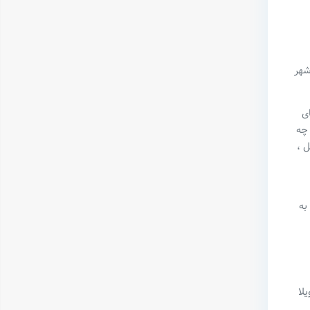
شهر
ی
 چه
ل ،
به
لا