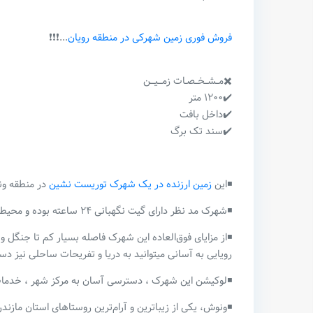
فروش فوری زمین شهرکی در منطقه رویان
...❗️❗️❗️
✖️مــشــخــصـات زمـــیـــن
✔️۱۲۰۰ متر
✔️داخل بافت
✔️سند تک برگ
◾️این
زمین ارزنده در یک شهرک توریست نشین
در منطقه ون
◾️شهرک مد نظر دارای گیت نگهبانی ۲۴ ساعته بوده و محیط فوق‌العاده امن و آرامی دارد.
◾️از مزایای فوق‌العاده این شهرک فاصله بسیار کم تا جنگل و 
رویایی به آسانی میتوانید به دریا و تفریحات ساحلی نیز د
◾️لوکیشن این شهرک ، دسترسی آسان به مرکز شهر ، خدمات
◾️ونوش، یکی از زیباترین و آرام‌ترین روستاهای استان مازندر