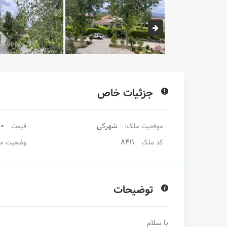
جزئیات خاص
شهرکی
00
موقعیت ملک:
قیمت
8411
کد ملک
وضعیت م
توضیحات
با سلام