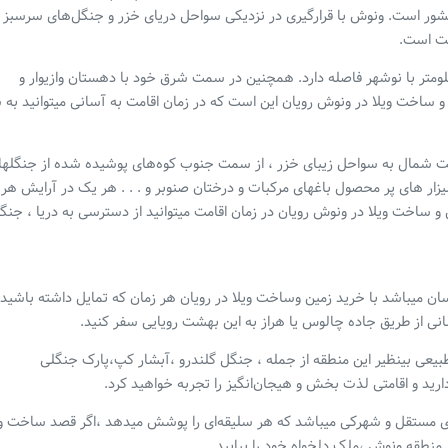
شور است. ونوش با قرارگیری در نزدیکی سواحل دریای خزر و جنگل‌های سرسبز
عت است.
ده توریستی ونوش ، ۱۰ کیلومتر با شهر رویان و ۳۰ کیلومتر با نوشهر فاصله دارد. همچنین در سمت شرق خود با دهستان وازیوار و
 ساخت ویلا در ونوش رویان این است که در زمان اقامت به آسانی میتوانید به 
سمت شمال به سواحل زیبای خزر ، از سمت جنوب کوه‌های پوشیده شده از جنگلها
یزار های پر محصول باغهای مرکبات و درختان صنوبر و . . . هر یک در آرایش هر
 ساخت ویلا در ونوش رویان در زمان اقامت میتوانید از دسترسی به دریا ، جنگ
ان میباشد با خرید زمین و‌ساخت ویلا در رویان هر زمان که تمایل داشته باشید 
انی از طریق جاده چالوس یا هراز به این بهشت رویایی سفر کنید.
بیعی بینظیر این منطقه از جمله ، جنگل گلندرو ،آبشار کپ،پارک جنگلی
رید و اقامتی لذت بخش و هیجان‌انگیز را تجربه خواهید کرد.
‌های مستقل و شهرکی میباشد که هر سلیقه‌ای را پوشش میدهد ،اگر قصد ساخت وی
وع منطقه ونوش ،ملک دلخواه خود را بیابید