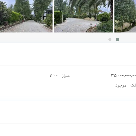
1200
35,000,000,0
متراژ
موجود
لک