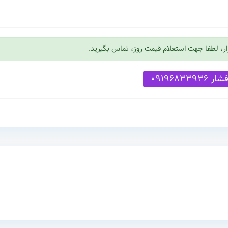
زار، لطفا جهت استعلام قیمت روز، تماس بگیرید.
ار 09196833936