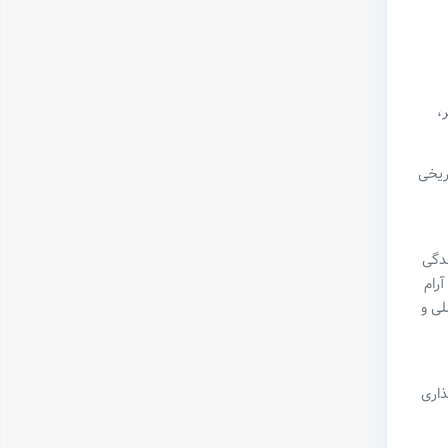
،
اریخی
ندگی
رام
لی و
ذاری