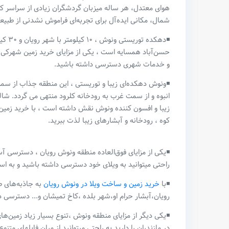
هوای معتدل، هر ساله میزبان گردشگران زیادی از سراسر ک
شمال، مکانی ایده‌آل برای تجربه‌ای فراموش‌ نشدنی از طبی
◾️دهک
حسن‌آباد همسایه است ، یکی از مزایای خرید زمین شهرکی و
و خدمات شهری دسترسی داشته باشید.
◾️ونوش دهکده‌‌ای زیبا و توریستی ، این منطقه جذاب از 
انبوه و از سمت غرب به رودخانه کلرود منتهی می گردد. شال
زیبا و افسون کننده ونوش نقش داشته است ، با خرید زمین و
کوه ، رودخانه و آبشارهای زیبا لذت ببرید.
◾️یکی از مزایای فوق‌العاده منطقه ونوش رویان ، دسترسی آس
راحتی میتوانید به ویلای خود دسترسی داشته باشید و به اس
◾️با
خرید زمین و‌ ساخت ویلا در ونوش رویان
به جاذبه‌های ط
رویان،آبشار حرام او،شهر بلده ،کاخ تمیشان و... دسترسی دا
◾️یکی دیگر از مزایای منطقه ونوش ،تنوع بسیار زیاد زمین
در مازندران را دارید به راحتی میتوانید از میان فایلهای متن