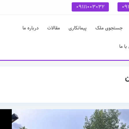
09111003032
09
جستجوی ملک
پیمانکاری
مقالات
درباره ما
ا ما
ن