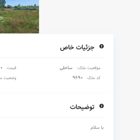
جزئیات خاص
ساحلی
00
موقعیت ملک:
قیمت
9690
کد ملک
وضعیت م
توضیحات
با سلام