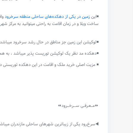
◾️این
زمین در یکی از دهکده‌های ساحلی منطقه سرخرود
واق
ساخت ویلا و در زمان اقامت به راحتی میتوانید به مرکز ش
◾️لوکیشن این زمین جز مناطق در حال رشد سرخرود میباشد 
◾️دهکده مد نظر یک لوکیشن توریست پذیر میباشد ، به همی
◾️ مزیت اصلی خرید ملک و اقامت در این دهکده توریستی 
⏩مـــعـرفــی ســــرخـــرود⏪
◀️سرخ‌رود یکی از زیباترین شهرهای ساحلی مازندران میبا