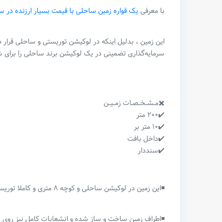
با معرفی
یک قواره زمین ساحلی با قیمت بسیار ارزنده در س
این زمین ، بدلیل اینکه در لوکیشن توریستی و ساحلی قرار د
سرمایه‌گذاری تضمینی در یک لوکیشن برند ساحلی را برای شما 
✖️مــشــخــصـات زمــیــن
✔️۲۰۰ متر
✔️۱۰ متر بر
✔️داخل بافت
✔️سنددار
◾️این زمین در لوکیشن ساحلی و کوچه ۸ متری و کاملا توریست نشین در منطقه سرخرود واقع شده است.
◾️اطراف زمین ساخت و ساز شده و انشعابات کامل نیز روی 