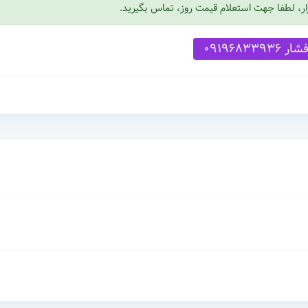
زار، لطفا جهت استعلام قیمت روز، تماس بگیرید.
ار 09196833936