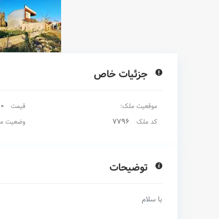
جزئیات خاص
00
موقعیت ملک:
قیمت
7796
کد ملک
وضعیت م
توضیحات
با سلام