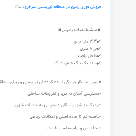
فروش فوری زمین در منطقه توریستی سرخرود
...❕❕❕
✖️مـــشــخـــصـات زمــیـــن✖️
✔️۱۹۳ متر مربع
✔️بر ۸ متری
✔️داخل بافت
✔️سند تک برگ شش دانگ
◾️زمین مد نظر در یکی از دهکده‌های توریستی و زیبای منطق
▪️دسترسی آسان به دریا و تفریحات ساحلی
▪️نزدیک به شهر و امکان دسترسی به خدمات شهری
▪️فاصله کم تا جاده اصلی و امکانات رفاهی
▪️محله امن و آرام،مناسب اقامت