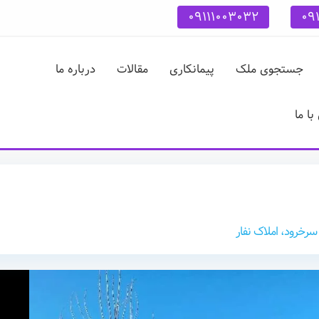
09111003032
09
جستجوی ملک
پیمانکاری
مقالات
درباره ما
ا ما
سرخرود، املاک نفار