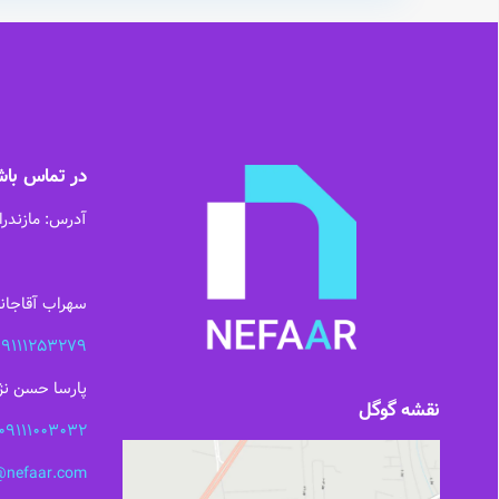
در تماس باش
آدرس: مازندرا
سهراب آقاجان
09111253279
پارسا حسن نژا
نقشه گوگل
09111003032
@nefaar.com