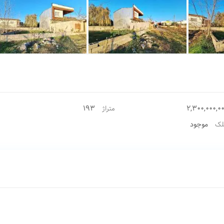
193
2,300,000,0
متراژ
موجود
لک