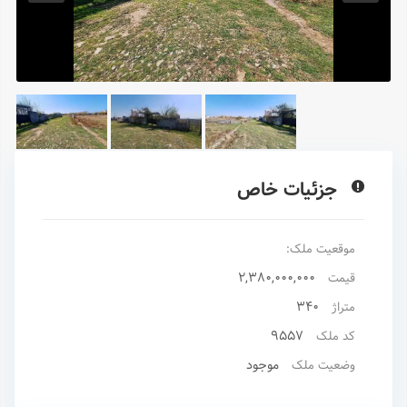
جزئیات خاص
موقعیت ملک:
2,380,000,000
قیمت
340
متراژ
9557
کد ملک
موجود
وضعیت ملک