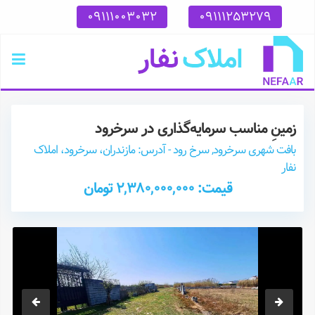
09111003032
09111253279
زمینِ مناسب سرمایه‌گذاری در سرخرود
بافت شهری سرخرود, سرخ رود - آدرس: مازندران، سرخرود، املاک
نفار
قیمت: 2,380,000,000 تومان