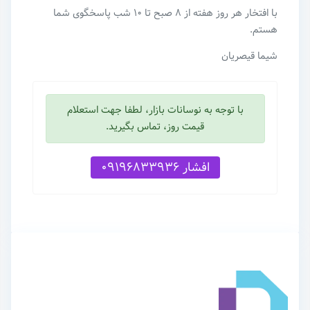
با افتخار هر روز هفته از ۸ صبح تا ۱۰ شب پاسخگوی شما
هستم.
شیما قیصریان
با توجه به نوسانات بازار، لطفا جهت استعلام
قیمت روز، تماس بگیرید.
افشار 09196833936