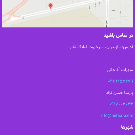
در تماس باشید
آدرس: مازندران، سرخرود، املاک نفار
سهراب آقاجانی
09111253279
پارسا حسن نژاد
09111003032
info@nefaar.com
شهرها