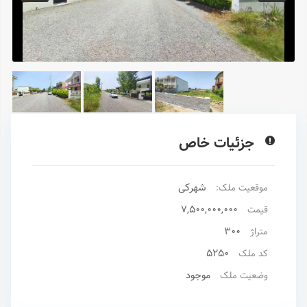
جزئیات خاص
شهرکی
موقعیت ملک:
7,500,000,000
قیمت
300
متراژ
5250
کد ملک
موجود
وضعیت ملک