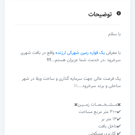
توضیحات
با سلام
با معرفی
یک قواره زمین شهرکی ارزنده
واقع در بافت شهری
سرخرود ،در خدمت شما عزیزان هستم...❗️❗️❗️
یک فرصت عالی جهت سرمایه گذاری و ساخت ویلا در شهر
ساحلی و برند سرخرود....❕❕❕
✖️مــــشــــخــــصـــات زمــــیــن✖️
✔️۳۰۰ متر مربع مساحت
✔️۱۳ متر بر
✔️داخل بافت
✔️ کاربری مسکونی