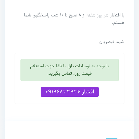
با افتخار هر روز هفته از ۸ صبح تا ۱۰ شب پاسخگوی شما
هستم.
شیما قیصریان
با توجه به نوسانات بازار، لطفا جهت استعلام
قیمت روز، تماس بگیرید.
افشار 09196833936