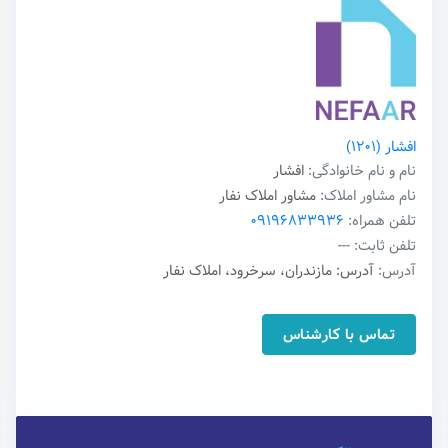
افشار
(1201)
نام و نام خانوادگی:
افشار
نام مشاور املاک:
مشاور املاک نفار
تلفن همراه:
09196833936
تلفن ثابت:
---
آدرس:
آدرس: مازندران، سرخرود، املاک نفار
تماس با کارشناس