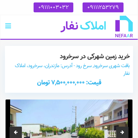
09111003032
09111253279
خرید زمین شهرکی در سرخرود
بافت شهری سرخرود, سرخ رود - آدرس: مازندران، سرخرود، املاک
نفار
قیمت: 7,500,000,000 تومان