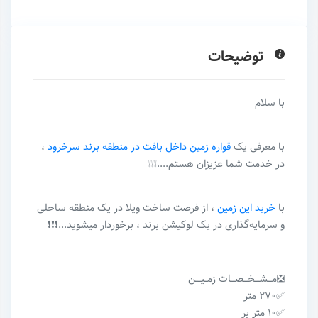
توضیحات
با سلام
با معرفی یک
قواره زمین داخل بافت در منطقه برند سرخرود
،
در خدمت شما عزیزان هستم....❕❕❕
با
خرید این زمین
، از فرصت ساخت ویلا در یک منطقه ساحلی
و سرمایه‌گذاری در یک لوکیشن برند ، برخوردار میشوید...❗️❗️❗️
❎مـــشـــخـــصـــات زمــیــــن
✅۲۷۰ متر
✅۱۰ متر بر