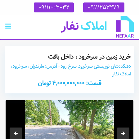
09111003032
09111253279
خرید زمین در سرخرود ، داخل بافت
دهکده‌های توریستی سرخرود, سرخ رود - آدرس: مازندران، سرخرود،
املاک نفار
قیمت: 4,000,000,000 تومان