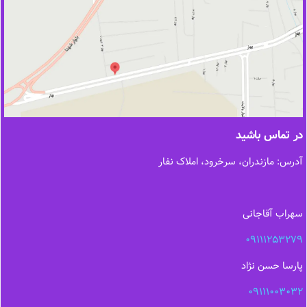
در تماس باشید
آدرس: مازندران، سرخرود، املاک نفار
سهراب آقاجانی
09111253279
پارسا حسن نژاد
09111003032