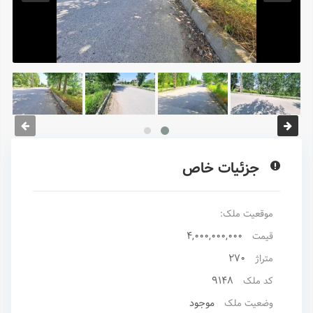
جزئیات خاص
موقعیت ملک:
4,000,000,000
قیمت
270
متراژ
9148
کد ملک
موجود
وضعیت ملک