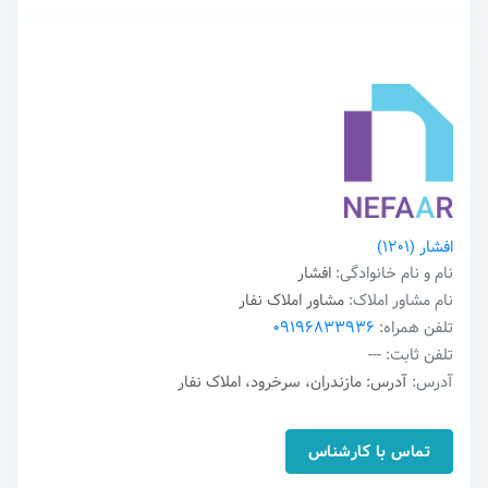
افشار
(1201)
نام و نام خانوادگی:
افشار
نام مشاور املاک:
مشاور املاک نفار
تلفن همراه:
09196833936
تلفن ثابت:
---
آدرس:
آدرس: مازندران، سرخرود، املاک نفار
تماس با کارشناس