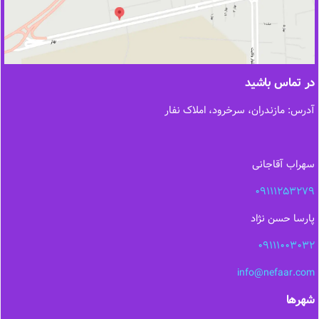
در تماس باشید
آدرس: مازندران، سرخرود، املاک نفار
سهراب آقاجانی
09111253279
پارسا حسن نژاد
09111003032
info@nefaar.com
شهرها