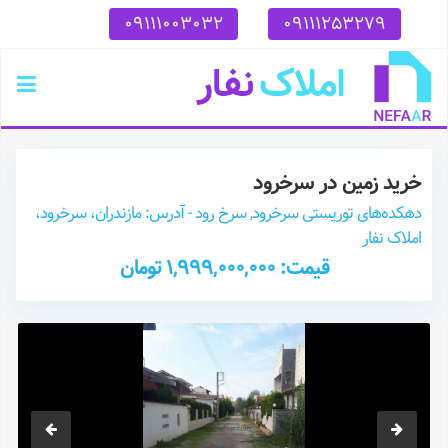
09111003032
09111253279
خرید زمین در سرخرود
دهکده‌های توریستی سرخرود, سرخ رود - آدرس: مازندران، سرخرود،
املاک نفار
قیمت: 1,999,000,000 تومان