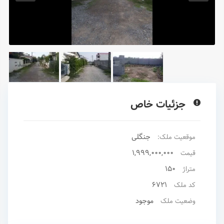
جزئیات خاص
جنگلی
موقعیت ملک:
1,999,000,000
قیمت
150
متراژ
6721
کد ملک
موجود
وضعیت ملک