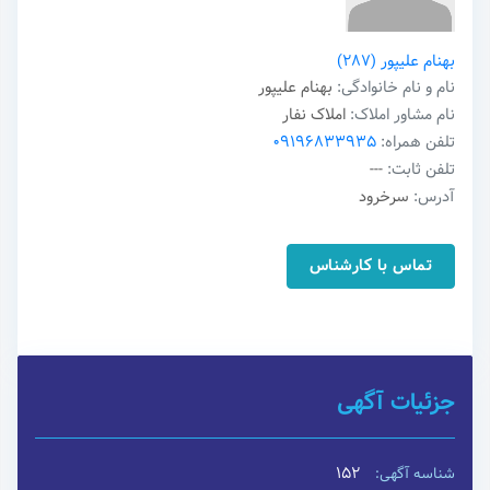
بهنام علیپور
(287)
نام و نام خانوادگی:
بهنام علیپور
نام مشاور املاک:
املاک نفار
تلفن همراه:
09196833935
تلفن ثابت:
---
آدرس:
سرخرود
تماس با کارشناس
جزئیات آگهی
152
شناسه آگهی: