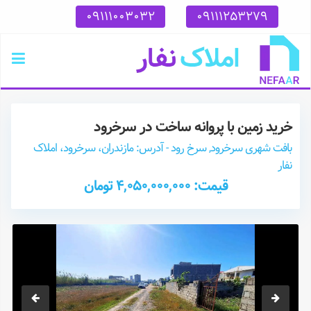
09111003032
09111253279
خرید زمین با پروانه ساخت در سرخرود
بافت شهری سرخرود, سرخ رود - آدرس: مازندران، سرخرود، املاک
نفار
قیمت: 4,050,000,000 تومان