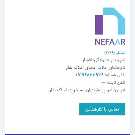
افشار
(1201)
نام و نام خانوادگی:
افشار
نام مشاور املاک:
مشاور املاک نفار
تلفن همراه:
09196833936
تلفن ثابت:
---
آدرس:
آدرس: مازندران، سرخرود، املاک نفار
تماس با کارشناس