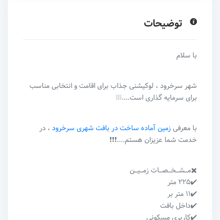
توضیحات
با سلام
شهر سرخرود ، لوکیشنی جذاب برای اقامت و انتخابی مناسب
برای سرمایه گذاری است....❕❕❕
با معرفی
زمین آماده ساخت در بافت شهری سرخرود
، در
خدمت شما عزیزان هستم....❗️❗️❗️
✖️مـــشـــخـــصـــات زمـــیـــن
✔️۲۲۵ متر
✔️۱۱ متر بر
✔️داخل بافت
✔️کاربری مسکونی