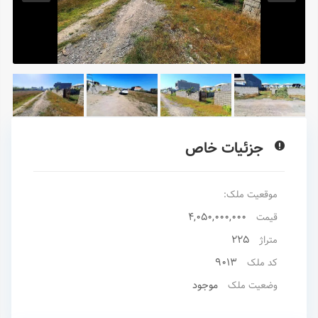
جزئیات خاص
موقعیت ملک:
4,050,000,000
قیمت
225
متراژ
9013
کد ملک
موجود
وضعیت ملک