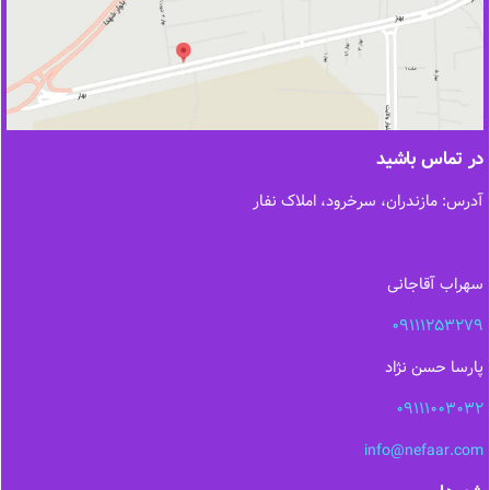
در تماس باشید
آدرس: مازندران، سرخرود، املاک نفار
سهراب آقاجانی
09111253279
پارسا حسن نژاد
09111003032
info@nefaar.com