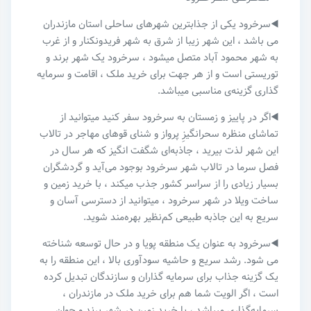
◀️سرخرود یکی از جذابترین شهرهای ساحلی استان مازندران
می باشد ، این شهر زیبا از شرق به شهر فریدونکنار و از غرب
به شهر محمود آباد متصل میشود ، سرخرود یک شهر برند و
توریستی است و از هر جهت برای خرید ملک ، اقامت و سرمایه
گذاری گزینه‌ی مناسبی میباشد.
◀️اگر در پاییز و زمستان به سرخرود سفر کنید میتوانید از
تماشای منظره سحرانگیزِ پرواز و شنای قوهای مهاجر در تالاب
این شهر لذت بیرید ، جاذبه‌‌ای شگفت انگیز که هر سال در
فصل سرما در تالاب شهر سرخرود بوجود می‌آید و گردشگران
بسیار زیادی را از سراسر کشور جذب میکند ، با خرید زمین و
ساخت ویلا در شهر سرخرود ، میتوانید از دسترسی آسان و
سریع به این جاذبه طبیعی کم‌نظیر بهره‌مند شوید.
◀️سرخرود به عنوان یک منطقه پویا و در حال توسعه شناخته
می شود. رشد سریع و حاشیه سودآوری بالا ، این منطقه را به
یک گزینه جذاب برای سرمایه گذاران و سازندگان تبدیل کرده
است ، اگر الویت شما هم برای خرید ملک در مازندران ،
سرمایه‌گذاری میباشد ، با خرید زمین در شهر برند و جوان