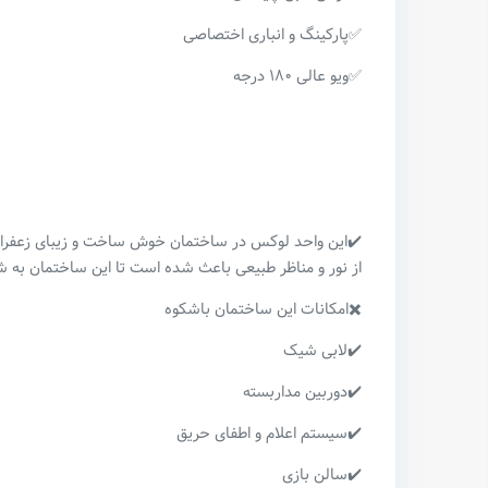
✅پارکینگ و انباری اختصاصی
✅ویو عالی ۱۸۰ درجه
✔️این واحد لوکس در ساختمان خوش ساخت و زیبای زعفرانیه 
از نور و‌ مناظر طبیعی باعث شده است تا این ساختمان به ش
✖️امکانات این ساختمان باشکوه
✔️لابی شیک
✔️دوربین مداربسته
✔️سیستم اعلام و اطفای حریق
✔️سالن بازی