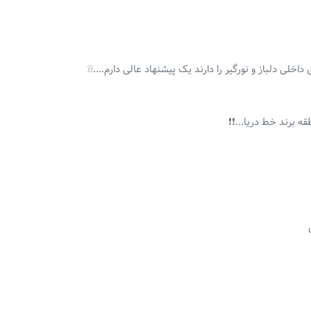
لی دلباز و نورگیر را دارند یک پیشنهاد عالی دارم....❕❕
ه برند خط دریا...❗❗