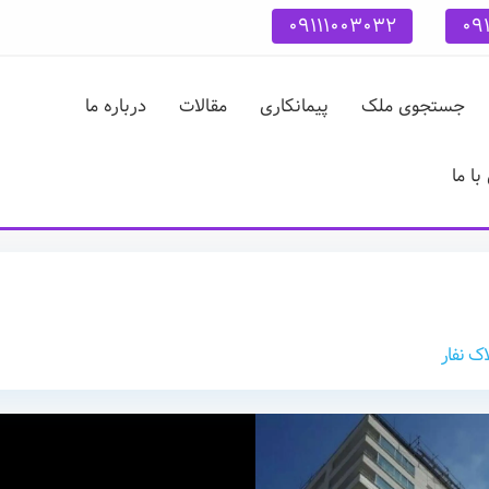
09111003032
09
جستجوی ملک
پیمانکاری
مقالات
درباره ما
ا ما
اک نفار