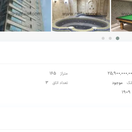
165
25,900,000,0
متراژ
موجود
3
لک
تعداد اتاق
۱۹۰۹