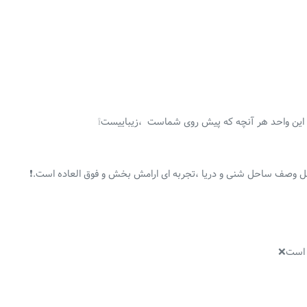
ید این واحد هر آنچه که پیش روی شماست ،زیباییست❕
رقابل وصف ساحل شنی و دریا ،تجربه ای ارامش بخش و فوق العاده است.❗
 است❌