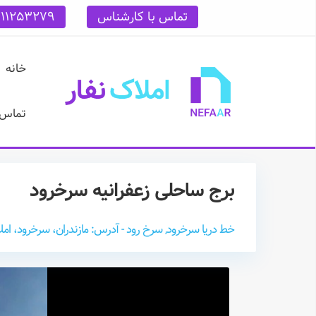
تماس با کارشناس
111253279
خانه
تماس ب
برج ساحلی زعفرانیه سرخرود
خط دریا سرخرود, سرخ رود - آدرس: مازندران، سرخرود، امل