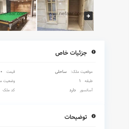
جزئیات خاص
ساحلی
00
موقعیت ملک:
قیمت
1
طبقه
وضعیت م
دارد
آسانسور
کد ملک
توضیحات