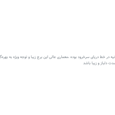
در خط دریای سرخرود بوده ،معماری عالی این برج زیبا و توجه ویژه به بهره‌گ
دت دلباز و زیبا باشد