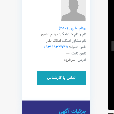
بهنام علیپور
(287)
نام و نام خانوادگی:
بهنام علیپور
نام مشاور املاک:
املاک نفار
تلفن همراه:
09196833935
تلفن ثابت:
---
آدرس:
سرخرود
تماس با کارشناس
جزئیات آگهی