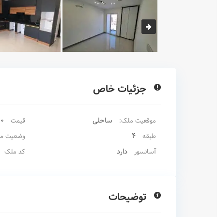
جزئیات خاص
ساحلی
00
موقعیت ملک:
قیمت
4
طبقه
وضعیت م
دارد
آسانسور
کد ملک
توضیحات