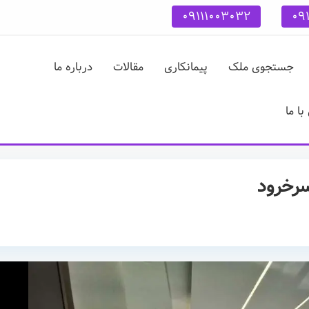
09111003032
09
جستجوی ملک
پیمانکاری
مقالات
درباره ما
ا ما
سرخرود