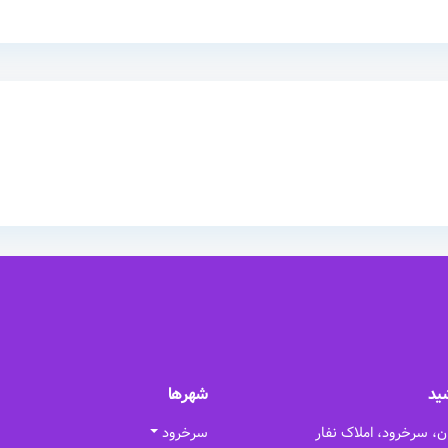
ید
شهرها
ن، سرخرود، املاک نفار
سرخرود