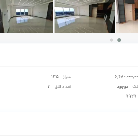
135
6,480,000,0
متراژ
موجود
3
لک
تعداد اتاق
9929