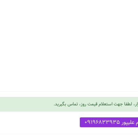
زار، لطفا جهت استعلام قیمت روز، تماس بگیرید.
یپور 09196833935