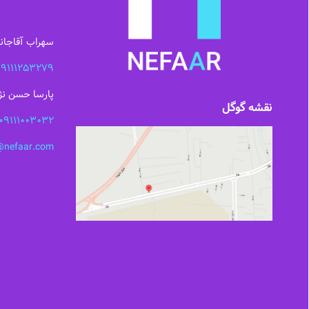
سهراب آقاجان
09111253279
پارسا حسن نژا
نقشه گوگل
09111003032
@nefaar.com