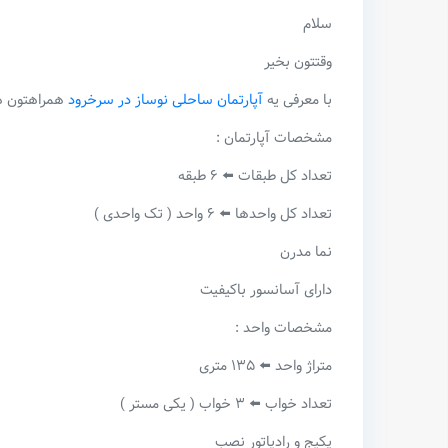
سلام
وقتتون بخیر
با معرفی یه
آپارتمان ساحلی نوساز در سرخرود
همراهتون ه
مشخصات آپارتمان :
تعداد کل طبقات ⬅️ ۶ طبقه
تعداد کل واحدها ⬅️ ۶ واحد ( تک واحدی )
نما مدرن
دارای آسانسور باکیفیت
مشخصات واحد :
متراژ واحد ⬅️ ۱۳۵ متری
تعداد خواب ⬅️ ۳ خواب ( یکی مستر )
پکیج و رادیاتور نصب