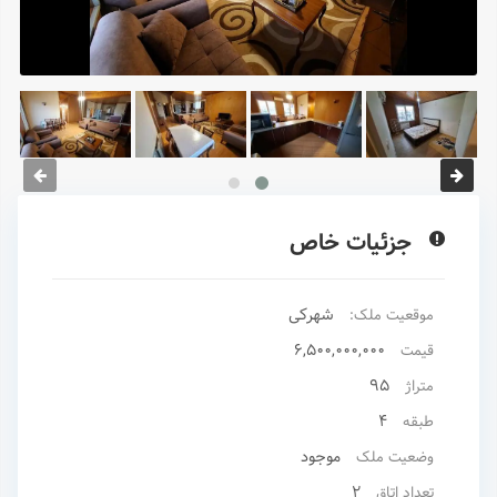
جزئیات خاص
شهرکی
موقعیت ملک:
6,500,000,000
قیمت
95
متراژ
4
طبقه
موجود
وضعیت ملک
2
تعداد اتاق