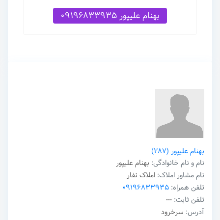
بهنام علیپور 09196833935
بهنام علیپور
(287)
نام و نام خانوادگی:
بهنام علیپور
نام مشاور املاک:
املاک نفار
تلفن همراه:
09196833935
تلفن ثابت:
---
آدرس:
سرخرود