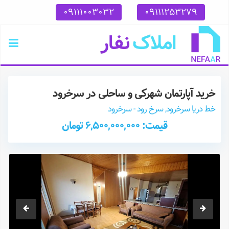
09111003032
09111253279
خرید آپارتمان شهرکی و ساحلی در سرخرود
خط دریا سرخرود, سرخ رود - سرخرود
قیمت: 6,500,000,000 تومان