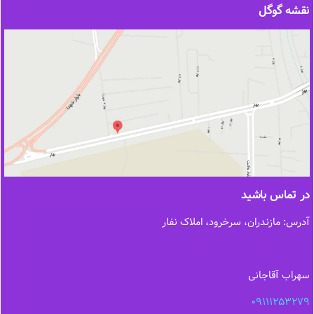
نقشه گوگل
در تماس باشید
آدرس: مازندران، سرخرود، املاک نفار
سهراب آقاجانی
09111253279