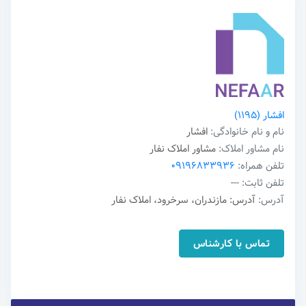
افشار
(1195)
نام و نام خانوادگی:
افشار
نام مشاور املاک:
مشاور املاک نفار
تلفن همراه:
09196833936
تلفن ثابت:
---
آدرس:
آدرس: مازندران، سرخرود، املاک نفار
تماس با کارشناس