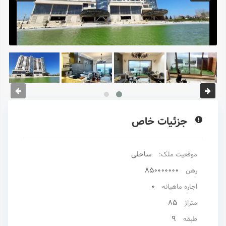
جزئیات خاص
ساحلی
موقعیت ملک:
850000000
رهن
0
اجاره ماهیانه
85
متراژ
9
طبقه