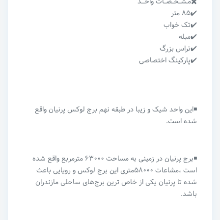
✖️مـشــخــصــات واحـــد
✔️۸۵ متر
✔️تک خواب
✔️مبله
✔️تراس بزرگ
✔️پارکینگ اختصاصی
◾️این واحد شیک و زیبا در طبقه نهم برج لوکس پرنیان واقع
شده است.
◾️برج پرنیان در زمینی به مساحت ۶۳۰۰۰ مترمربع واقع شده
است ،مشاعات ۵۸۰۰۰متری این برج لوکس و رویایی باعث
شده تا پرنیان یکی از خاص ترین برج‌های ساحلی مازندران
باشد.