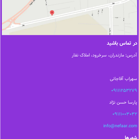
در تماس باشید
آدرس: مازندران، سرخرود، املاک نفار
سهراب آقاجانی
09111253279
پارسا حسن نژاد
09111003032
info@nefaar.com
شهرها