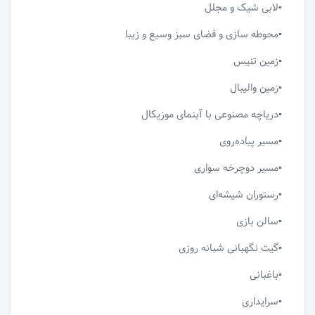
▪️لابی شیک و مجلل
▪️محوطه سازی و فضای سبز وسیع و زیبا
▪️زمین تنیس
▪️زمین والیبال
▪️دریاچه مصنوعی با آبنمای موزیکال
▪️مسیر پیاده‌روی
▪️مسیر دوچرخه سواری
▪️رستوران شیشه‌ای
▪️سالن بازی
▪️گیت نگهبانی شبانه روزی
▪️باغبانی
▪️سرایداری